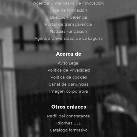
Agencia Universitaria de Innovación
Área de formación
Dirección Gerencia
Portal de transparencia
Noticias Fundación
Agenda Universidad de La Laguna
Acerca de
Aviso Legal
Política de Privacidad
Política de cookies
Canal de denuncias
Imagen corporativa
Otros enlaces
Perfil del contratante
Idiomas ULL
Catálogo formativo