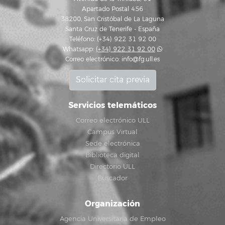
Apartado Postal 456
38200, San Cristóbal de La Laguna
Santa Cruz de Tenerife - España
Teléfono: (+34) 922 31 92 00
Whatsapp:
(+34) 922 31 92 00
Correo electrónico:
info@fg.ull.es
Solicitar cita previa
Servicios telemáticos
Correo electrónico ULL
Campus Virtual
Sede electrónica
Biblioteca digital
Directorio ULL
Buscador
Organización
Agencia Universitaria de Empleo