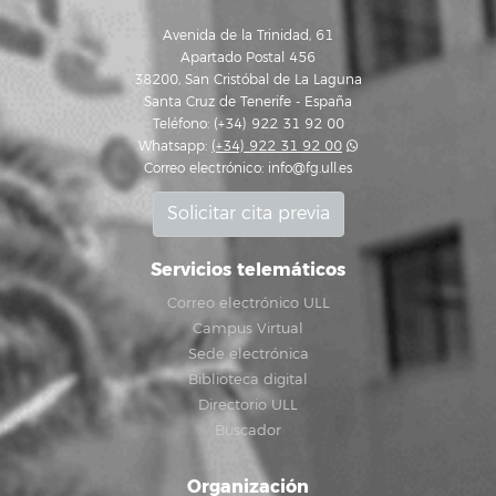
Avenida de la Trinidad, 61
Apartado Postal 456
38200, San Cristóbal de La Laguna
Santa Cruz de Tenerife - España
Teléfono: (+34) 922 31 92 00
Whatsapp:
(+34) 922 31 92 00
Correo electrónico:
info@fg.ull.es
Solicitar cita previa
Servicios telemáticos
Correo electrónico ULL
Campus Virtual
Sede electrónica
Biblioteca digital
Directorio ULL
Buscador
Organización