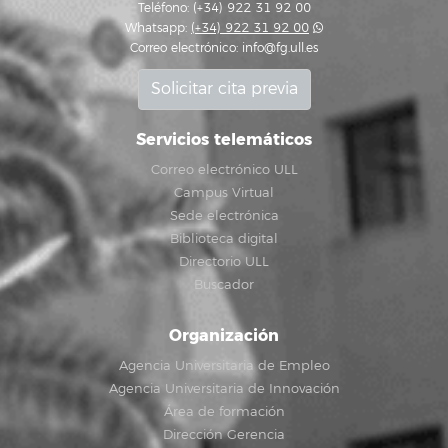
Teléfono: (+34) 922 31 92 00
Whatsapp:
(+34) 922 31 92 00
Correo electrónico:
info@fg.ull.es
Solicitar cita previa
Servicios telemáticos
Correo electrónico ULL
Campus Virtual
Sede electrónica
Biblioteca digital
Directorio ULL
Buscador
Organización
Agencia Universitaria de Empleo
Agencia Universitaria de Innovación
Área de formación
Dirección Gerencia