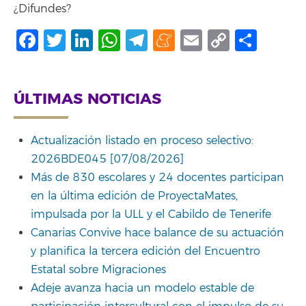
¿Difundes?
Facebook
Twitter
LinkedIn
WhatsApp
Telegram
Meneame
Email
Copy
Comp
Link
ÚLTIMAS NOTICIAS
Actualización listado en proceso selectivo:
2026BDE045 [07/08/2026]
Más de 830 escolares y 24 docentes participan
en la última edición de ProyectaMates,
impulsada por la ULL y el Cabildo de Tenerife
Canarias Convive hace balance de su actuación
y planifica la tercera edición del Encuentro
Estatal sobre Migraciones
Adeje avanza hacia un modelo estable de