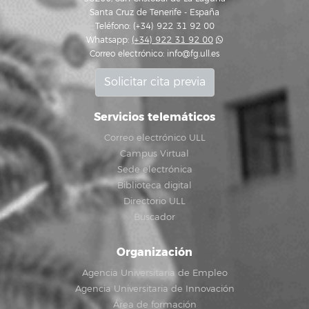
Santa Cruz de Tenerife - España
Teléfono: (+34) 922 31 92 00
Whatsapp:
(+34) 922 31 92 00
Correo electrónico:
info@fg.ull.es
Solicitar cita previa
Servicios telemáticos
Correo electrónico ULL
Campus Virtual
Sede electrónica
Biblioteca digital
Directorio ULL
Buscador
Organización
Agencia Universitaria de Empleo
Agencia Universitaria de Innovación
Área de formación