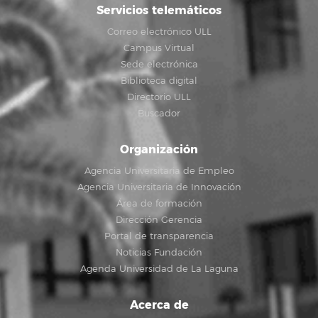
Servicios telemáticos
Correo electrónico ULL
Campus Virtual
Sede electrónica
Biblioteca digital
Directorio ULL
Buscador
Organización
Agencia Universitaria de Empleo
Agencia Universitaria de Innovación
Área de formación
Dirección Gerencia
Portal de transparencia
Noticias Fundación
Agenda Universidad de La Laguna
Acerca de