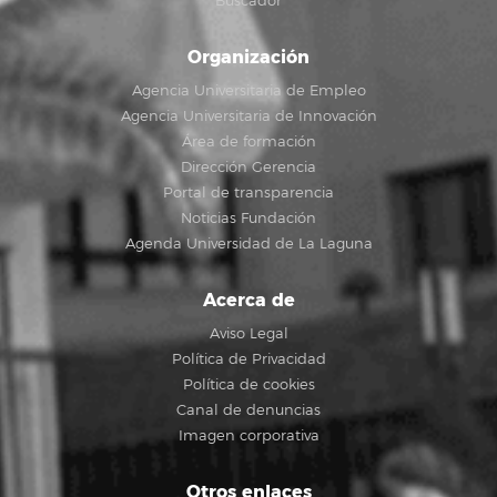
Buscador
Organización
Agencia Universitaria de Empleo
Agencia Universitaria de Innovación
Área de formación
Dirección Gerencia
Portal de transparencia
Noticias Fundación
Agenda Universidad de La Laguna
Acerca de
Aviso Legal
Política de Privacidad
Política de cookies
Canal de denuncias
Imagen corporativa
Otros enlaces