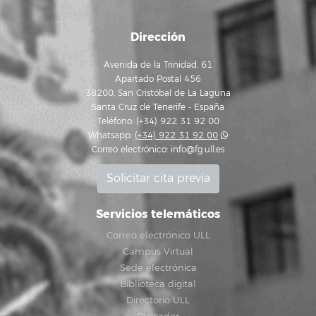
Dirección
Avenida de la Trinidad, 61
Apartado Postal 456
38200, San Cristóbal de La Laguna
Santa Cruz de Tenerife - España
Teléfono: (+34) 922 31 92 00
Whatsapp:
(+34) 922 31 92 00
Correo electrónico:
info@fg.ull.es
Solicitar cita previa
Servicios telemáticos
Correo electrónico ULL
Campus Virtual
Sede electrónica
Biblioteca digital
Directorio ULL