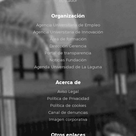
Buscador
Organización
Agencia Universitaria de Empleo
Agencia Universitaria de Innovación
Área de formación
Dirección Gerencia
Portal de transparencia
Noticias Fundación
Agenda Universidad de La Laguna
Acerca de
Aviso Legal
Política de Privacidad
Política de cookies
Canal de denuncias
Imagen corporativa
Otros enlaces