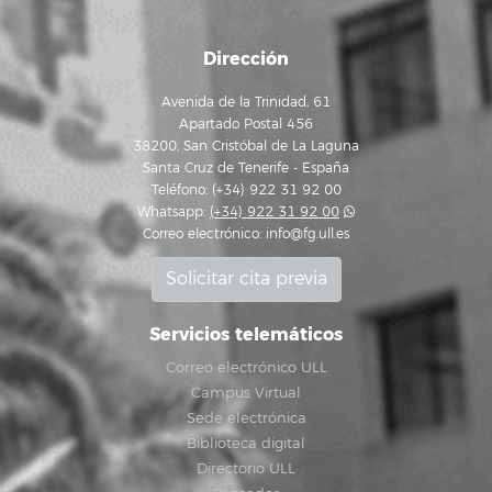
Dirección
Avenida de la Trinidad, 61
Apartado Postal 456
38200, San Cristóbal de La Laguna
Santa Cruz de Tenerife - España
Teléfono: (+34) 922 31 92 00
Whatsapp:
(+34) 922 31 92 00
Correo electrónico:
info@fg.ull.es
Solicitar cita previa
Servicios telemáticos
Correo electrónico ULL
Campus Virtual
Sede electrónica
Biblioteca digital
Directorio ULL