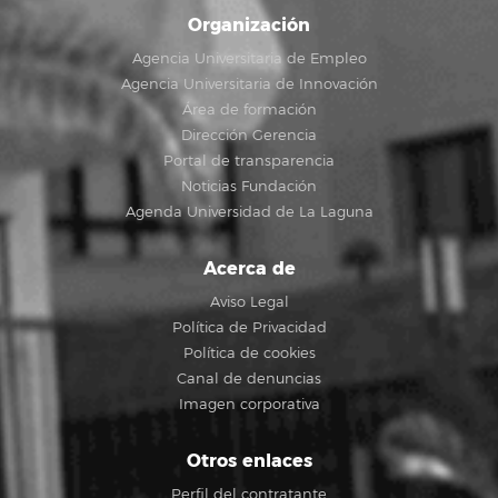
Organización
Agencia Universitaria de Empleo
Agencia Universitaria de Innovación
Área de formación
Dirección Gerencia
Portal de transparencia
Noticias Fundación
Agenda Universidad de La Laguna
Acerca de
Aviso Legal
Política de Privacidad
Política de cookies
Canal de denuncias
Imagen corporativa
Otros enlaces
Perfil del contratante