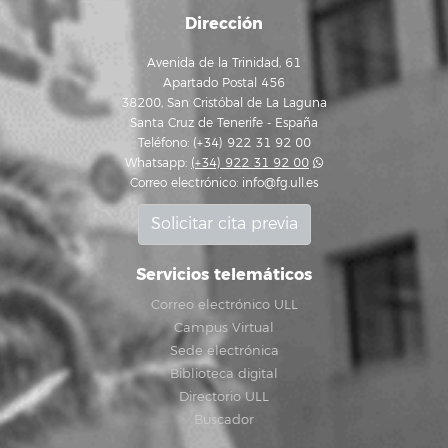
Dirección
Avenida de la Trinidad, 61
Apartado Postal 456
38200, San Cristóbal de La Laguna
Santa Cruz de Tenerife - España
Teléfono: (+34) 922 31 92 00
Whatsapp:
(+34) 922 31 92 00
Correo electrónico:
info@fg.ull.es
Solicitar cita previa
Servicios telemáticos
Correo electrónico ULL
Campus Virtual
Sede electrónica
Biblioteca digital
Directorio ULL
Buscador