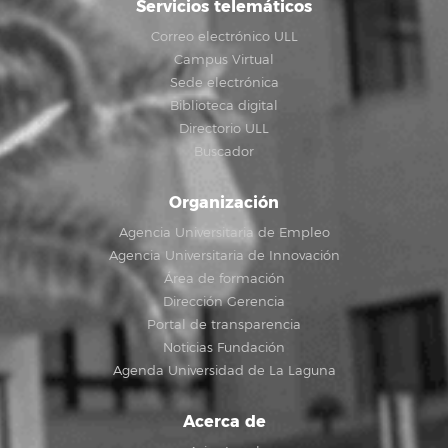
Servicios telemáticos
Correo electrónico ULL
Campus Virtual
Sede electrónica
Biblioteca digital
Directorio ULL
Buscador
Organización
Agencia Universitaria de Empleo
Agencia Universitaria de Innovación
Área de formación
Dirección Gerencia
Portal de transparencia
Noticias Fundación
Agenda Universidad de La Laguna
Acerca de