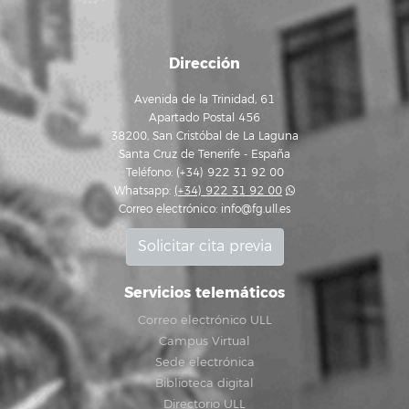
Dirección
Avenida de la Trinidad, 61
Apartado Postal 456
38200, San Cristóbal de La Laguna
Santa Cruz de Tenerife - España
Teléfono: (+34) 922 31 92 00
Whatsapp:
(+34) 922 31 92 00
Correo electrónico:
info@fg.ull.es
Solicitar cita previa
Servicios telemáticos
Correo electrónico ULL
Campus Virtual
Sede electrónica
Biblioteca digital
Directorio ULL