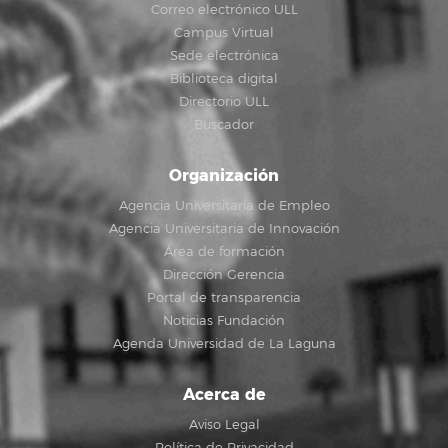
Correo electrónico ULL
Campus Virtual
Sede electrónica
Biblioteca digital
Directorio ULL
Buscador
Organización
Agencia Universitaria de Empleo
Agencia Universitaria de Innovación
Área de formación
Dirección Gerencia
Portal de transparencia
Noticias Fundación
Agenda Universidad de La Laguna
Acerca de
Aviso Legal