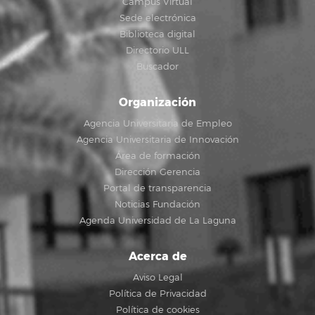
Campus Virtual
Sede electrónica
Biblioteca digital
Directorio ULL
Buscador
Organización
Agencia Universitaria de Empleo
Agencia Universitaria de Innovación
Área de formación
Dirección Gerencia
Portal de transparencia
Noticias Fundación
Agenda Universidad de La Laguna
Acerca de
Aviso Legal
Política de Privacidad
Política de cookies