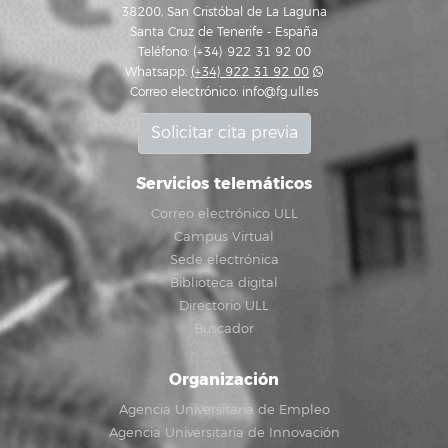
38200, San Cristóbal de La Laguna
Santa Cruz de Tenerife - España
Teléfono: (+34) 922 31 92 00
Whatsapp:
(+34) 922 31 92 00
Correo electrónico:
info@fg.ull.es
Solicitar cita previa
Servicios telemáticos
Correo electrónico ULL
Campus Virtual
Sede electrónica
Biblioteca digital
Directorio ULL
Buscador
Organización
Agencia Universitaria de Empleo
Agencia Universitaria de Innovación