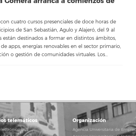
La Gomera arranca a comienzos de
con cuatro cursos presenciales de doce horas de
ipios de San Sebastián, Agulo y Alajeró, del 9 al
os están destinados a formar en distintos ámbitos,
e apps, energías renovables en el sector primario,
ción o gestión de comunidades virtuales. Los…
ios telemáticos
Organización
lectrónico ULL
Agencia Universitaria de Emple