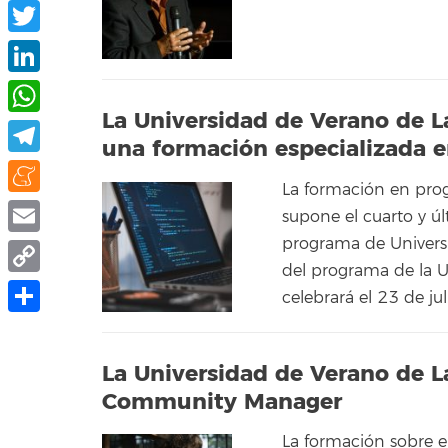
Facebook
Twitter
LinkedIn
La Universidad de Verano de 
WhatsApp
una formación especializada 
Telegram
La formación en prog
Meneame
supone el cuarto y ú
programa de Universi
Email
del programa de la 
Copy
celebrará el 23 de jul
Link
Compartir
La Universidad de Verano de L
Community Manager
La formación sobre e