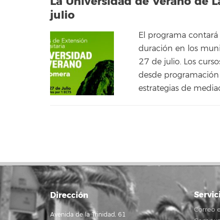
La Universidad de Verano de 
julio
El programa contará 
duración en los munic
27 de julio. Los curs
desde programación d
estrategias de media
Servic
Dirección
Correo e
Avenida de la Trinidad, 61