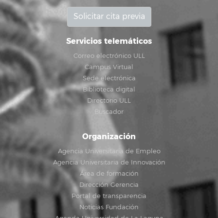
Solicitar cita previa
Servicios telemáticos
Correo electrónico ULL
Campus Virtual
Sede electrónica
Biblioteca digital
Directorio ULL
Buscador
Organización
Agencia Universitaria de Empleo
Agencia Universitaria de Innovación
Área de formación
Dirección Gerencia
Portal de transparencia
Noticias Fundación