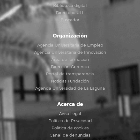
Biblioteca digital
Directorio ULL
Buscador
Organización
Agencia Universitaria de Empleo
Agencia Universitaria de Innovación
Área de formación
Dirección Gerencia
Portal de transparencia
Noticias Fundación
Agenda Universidad de La Laguna
Acerca de
Aviso Legal
Política de Privacidad
Política de cookies
Canal de denuncias