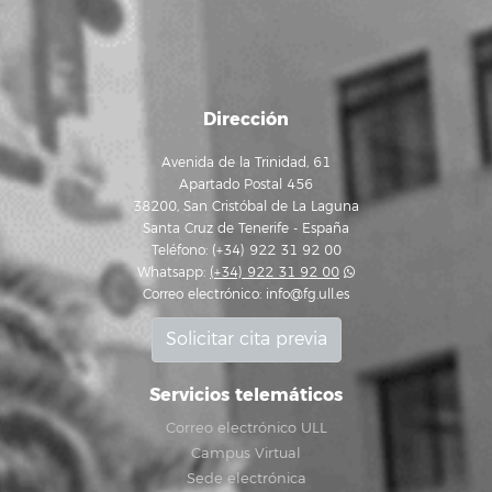
Dirección
Avenida de la Trinidad, 61
Apartado Postal 456
38200, San Cristóbal de La Laguna
Santa Cruz de Tenerife - España
Teléfono: (+34) 922 31 92 00
Whatsapp:
(+34) 922 31 92 00
Correo electrónico:
info@fg.ull.es
Solicitar cita previa
Servicios telemáticos
Correo electrónico ULL
Campus Virtual
Sede electrónica