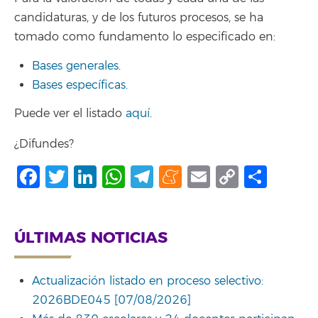
candidaturas, y de los futuros procesos, se ha
tomado como fundamento lo especificado en:
Bases generales.
Bases específicas.
Puede ver el listado
aquí
.
¿Difundes?
Facebook
Twitter
LinkedIn
WhatsApp
Telegram
Meneame
Email
Copy
Comp
Link
ÚLTIMAS NOTICIAS
Actualización listado en proceso selectivo:
2026BDE045 [07/08/2026]