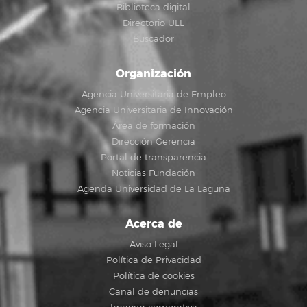
Biblioteca digital
Directorio ULL
Buscador
Organización
Agencia Universitaria de Empleo
Agencia Universitaria de Innovación
Área de formación
Dirección Gerencia
Portal de transparencia
Noticias Fundación
Agenda Universidad de La Laguna
Acerca de
Aviso Legal
Política de Privacidad
Política de cookies
Canal de denuncias