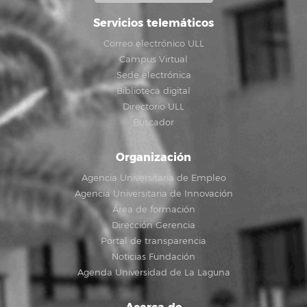
Servicios telemáticos
Correo electrónico ULL
Campus Virtual
Sede electrónica
Biblioteca digital
Directorio ULL
Buscador
Organización
Agencia Universitaria de Empleo
Agencia Universitaria de Innovación
Área de formación
Dirección Gerencia
Portal de transparencia
Noticias Fundación
Agenda Universidad de La Laguna