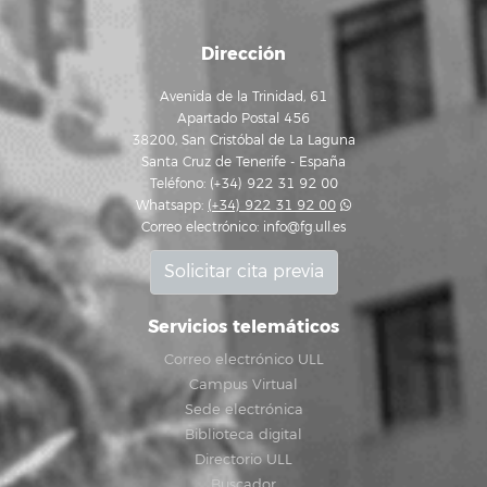
Dirección
Avenida de la Trinidad, 61
Apartado Postal 456
38200, San Cristóbal de La Laguna
Santa Cruz de Tenerife - España
Teléfono: (+34) 922 31 92 00
Whatsapp:
(+34) 922 31 92 00
Correo electrónico:
info@fg.ull.es
Solicitar cita previa
Servicios telemáticos
Correo electrónico ULL
Campus Virtual
Sede electrónica
Biblioteca digital
Directorio ULL
Buscador