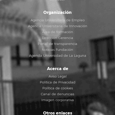
Organización
Agencia Universitaria de Empleo
Agencia Universitaria de Innovación
Área de formación
Dirección Gerencia
Portal de transparencia
Noticias Fundación
Agenda Universidad de La Laguna
Acerca de
Aviso Legal
Política de Privacidad
Política de cookies
Canal de denuncias
Imagen corporativa
Otros enlaces