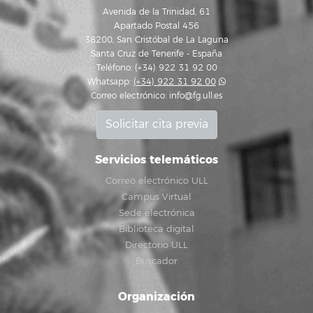
Avenida de la Trinidad, 61
Apartado Postal 456
38200, San Cristóbal de La Laguna
Santa Cruz de Tenerife - España
Teléfono: (+34) 922 31 92 00
Whatsapp:
(+34) 922 31 92 00
Correo electrónico:
info@fg.ull.es
Solicitar cita previa
Servicios telemáticos
Correo electrónico ULL
Campus Virtual
Sede electrónica
Biblioteca digital
Directorio ULL
Buscador
Organización