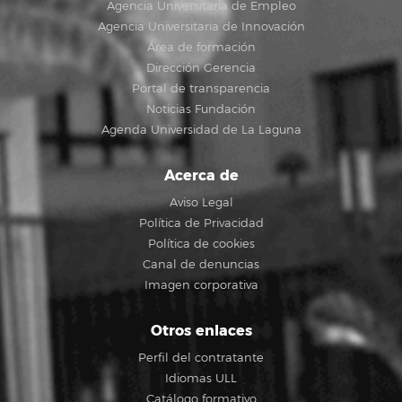
Agencia Universitaria de Empleo
Agencia Universitaria de Innovación
Área de formación
Dirección Gerencia
Portal de transparencia
Noticias Fundación
Agenda Universidad de La Laguna
Acerca de
Aviso Legal
Política de Privacidad
Política de cookies
Canal de denuncias
Imagen corporativa
Otros enlaces
Perfil del contratante
Idiomas ULL
Catálogo formativo