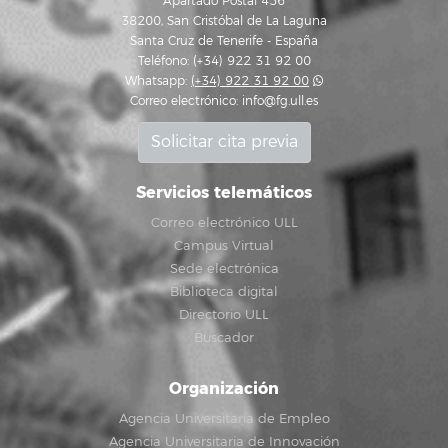
Apartado Postal 456
38200, San Cristóbal de La Laguna
Santa Cruz de Tenerife - España
Teléfono: (+34) 922 31 92 00
Whatsapp:
(+34) 922 31 92 00
Correo electrónico:
info@fg.ull.es
Solicitar cita previa
Servicios telemáticos
Correo electrónico ULL
Campus Virtual
Sede electrónica
Biblioteca digital
Directorio ULL
Buscador
Organización
Agencia Universitaria de Empleo
Agencia Universitaria de Innovación