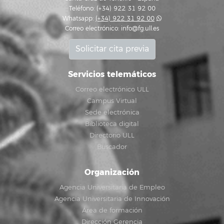
Teléfono: (+34) 922 31 92 00
Whatsapp:
(+34) 922 31 92 00
Correo electrónico:
info@fg.ull.es
Solicitar cita previa
Servicios telemáticos
Correo electrónico ULL
Campus Virtual
Sede electrónica
Biblioteca digital
Directorio ULL
Buscador
Organización
Agencia Universitaria de Empleo
Agencia Universitaria de Innovación
Área de formación
Dirección Gerencia