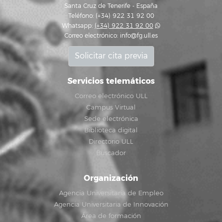
Santa Cruz de Tenerife - España
Teléfono: (+34) 922 31 92 00
Whatsapp:
(+34) 922 31 92 00
Correo electrónico:
info@fg.ull.es
Solicitar cita previa
Servicios telemáticos
Correo electrónico ULL
Campus Virtual
Sede electrónica
Biblioteca digital
Directorio ULL
Buscador
Organización
Agencia Universitaria de Empleo
Agencia Universitaria de Innovación
Área de formación