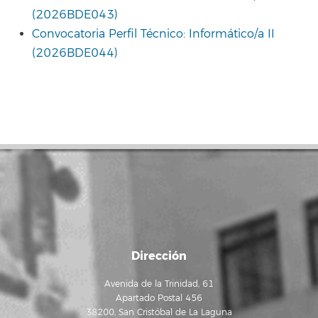
(2026BDE043)
Convocatoria Perfil Técnico: Informático/a II
(2026BDE044)
Dirección
Avenida de la Trinidad, 61
Apartado Postal 456
38200, San Cristóbal de La Laguna