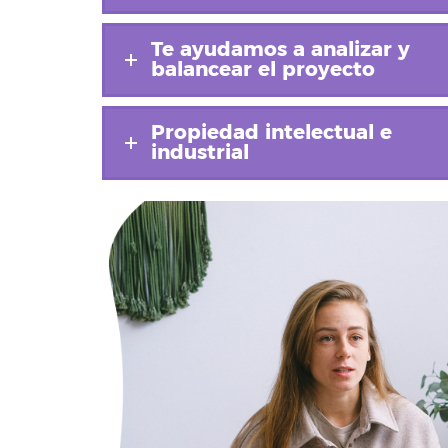
Te ayudamos a analizar y
balancear el proyecto
Propiedad intelectual e
industrial