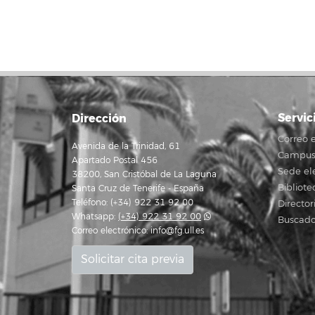
Servic
Dirección
Correo e
Avenida de la Trinidad, 61
Campus 
Apartado Postal 456
Sede el
38200, San Cristóbal de La Laguna
Bibliote
Santa Cruz de Tenerife - España
Teléfono: (+34) 922 31 92 00
Director
Whatsapp:
(+34) 922 31 92 00
Buscado
Correo electrónico:
info@fg.ull.es
Solicitar cita previa