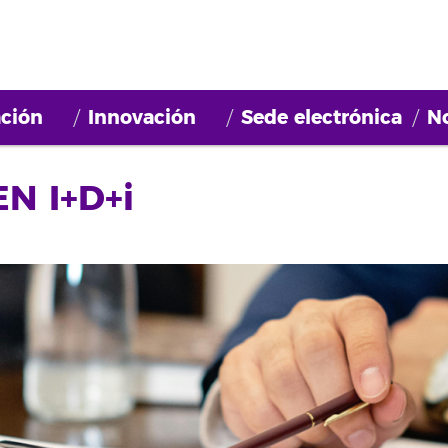
ción
Innovación
Sede electrónica
No
N I+D+i