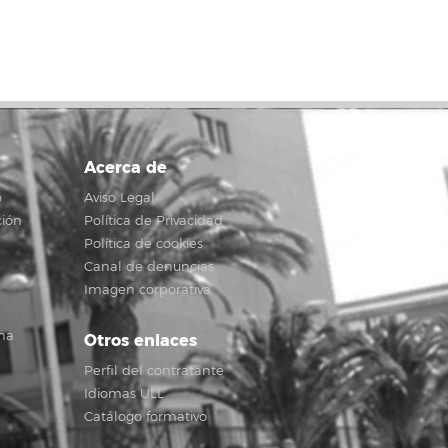
Acerca de
o
Aviso Legal
ción
Política de Privacidad
Política de cookies
Canal de denuncias
Imagen corporativa
na
Otros enlaces
Perfil del contratante
Idiomas ULL
Catálogo formativo