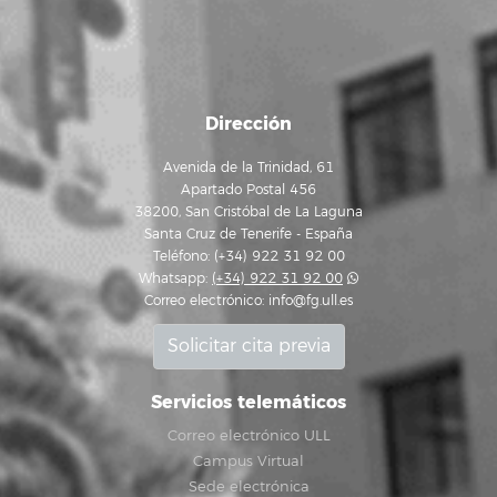
Dirección
Avenida de la Trinidad, 61
Apartado Postal 456
38200, San Cristóbal de La Laguna
Santa Cruz de Tenerife - España
Teléfono: (+34) 922 31 92 00
Whatsapp:
(+34) 922 31 92 00
Correo electrónico:
info@fg.ull.es
Solicitar cita previa
Servicios telemáticos
Correo electrónico ULL
Campus Virtual
Sede electrónica