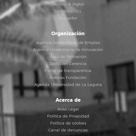
Biblioteca digital
Directorio ULL
Buscador
Organización
Agencia Universitaria de Empleo
Agencia Universitaria de Innovación
Área de formación
Dirección Gerencia
Portal de transparencia
Noticias Fundación
Agenda Universidad de La Laguna
Acerca de
Aviso Legal
Política de Privacidad
Política de cookies
Canal de denuncias