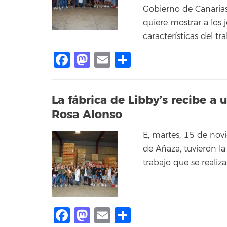
Gobierno de Canarias
quiere mostrar a los 
características del tr
Facebook
Mastodon
Email
Share
La fábrica de Libby’s recibe a
Rosa Alonso
E, martes, 15 de nov
de Añaza, tuvieron 
trabajo que se realiz
Facebook
Mastodon
Email
Share