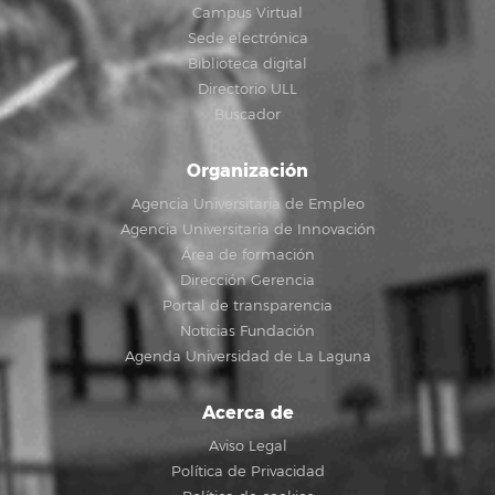
Campus Virtual
Sede electrónica
Biblioteca digital
Directorio ULL
Buscador
Organización
Agencia Universitaria de Empleo
Agencia Universitaria de Innovación
Área de formación
Dirección Gerencia
Portal de transparencia
Noticias Fundación
Agenda Universidad de La Laguna
Acerca de
Aviso Legal
Política de Privacidad