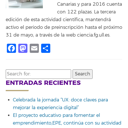
Canarias y para 2016 cuenta
con 122 plazas. La tercera
edición de esta actividad científica, mantendrá
activo el periodo de preinscripción hasta el próximo
31 de mayo, a través de la web ciencia.fg.ull.es.
Facebook
Mastodon
Email
Compartir
Search
for:
ENTRADAS RECIENTES
Celebrada la jornada “UX: doce claves para
mejorar la experiencia digital”
El proyecto educativo para fomentar el
emprendimiento,EPE, continúa con su actividad