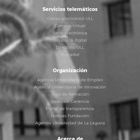
Servicios telemáticos
Correo electrónico ULL
Campus Virtual
Sede electrónica
Biblioteca digital
Directorio ULL
Buscador
Organización
Agencia Universitaria de Empleo
Agencia Universitaria de Innovación
Área de formación
Dirección Gerencia
Portal de transparencia
Noticias Fundación
Agenda Universidad de La Laguna
Acerca de