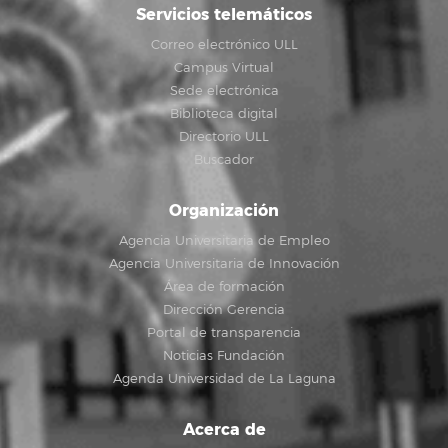
Servicios telemáticos
Correo electrónico ULL
Campus Virtual
Sede electrónica
Biblioteca digital
Directorio ULL
Buscador
Organización
Agencia Universitaria de Empleo
Agencia Universitaria de Innovación
Área de formación
Dirección Gerencia
Portal de transparencia
Noticias Fundación
Agenda Universidad de La Laguna
Acerca de