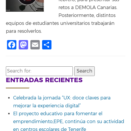
retos a DEMOLA Canarias.
Posteriormente, distintos
equipos de estudiantes universitarios trabajarán
para resolverlos.
Facebook
Mastodon
Email
Compartir
Search
for:
ENTRADAS RECIENTES
Celebrada la jornada “UX: doce claves para
mejorar la experiencia digital”
El proyecto educativo para fomentar el
emprendimiento,EPE, continúa con su actividad
en centros escolares de Tenerife