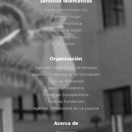
Servicios telemáticos
Correo electrónico ULL
Campus Virtual
Sede electrónica
Biblioteca digital
Directorio ULL
Buscador
Organización
Agencia Universitaria de Empleo
Agencia Universitaria de Innovación
Área de formación
Dirección Gerencia
Portal de transparencia
Noticias Fundación
Agenda Universidad de La Laguna
Acerca de