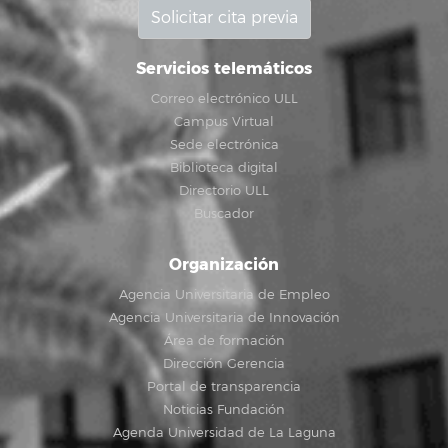
Solicitar cita previa
Servicios telemáticos
Correo electrónico ULL
Campus Virtual
Sede electrónica
Biblioteca digital
Directorio ULL
Buscador
Organización
Agencia Universitaria de Empleo
Agencia Universitaria de Innovación
Área de formación
Dirección Gerencia
Portal de transparencia
Noticias Fundación
Agenda Universidad de La Laguna