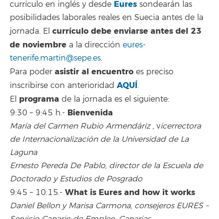
Eures
currículo en inglés y desde
sondearán las
posibilidades laborales reales en Suecia antes de la
currículo debe enviarse antes del 23
jornada. El
de noviembre
a la dirección
eures-
tenerife.martin@sepe.es
.
asistir al encuentro
Para poder
es preciso
AQUÍ
inscribirse con anterioridad
.
programa
El
de la jornada es el siguiente:
Bienvenida
9:30 – 9:45 h.-
María del Carmen Rubio Armendáriz
, v
icerrectora
de Internacionalización de la Universidad de La
Laguna
Ernesto Pereda De Pablo, director de la Escuela de
Doctorado y Estudios de Posgrado
What is Eures and how it works
9:45 – 10:15.-
Daniel Bellon y Marisa Carmona, consejeros EURES –
Servicio Canario de Empleo. Canarias