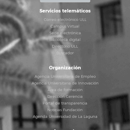
Servicios telemáticos
Correo electrónico ULL
Campus Virtual
Sede electrónica
Biblioteca digital
Directorio ULL
Buscador
Organización
Agencia Universitaria de Empleo
Agencia Universitaria de Innovación
Área de formación
Dirección Gerencia
Portal de transparencia
Noticias Fundación
Agenda Universidad de La Laguna