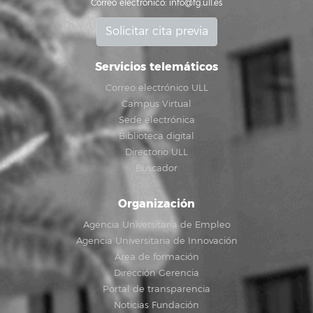
Correo electrónico:
info@fg.ull.es
Solicitar cita previa
Servicios telemáticos
Correo electrónico ULL
Campus Virtual
Sede electrónica
Biblioteca digital
Directorio ULL
Buscador
Organización
Agencia Universitaria de Empleo
Agencia Universitaria de Innovación
Área de formación
Dirección Gerencia
Portal de transparencia
Noticias Fundación