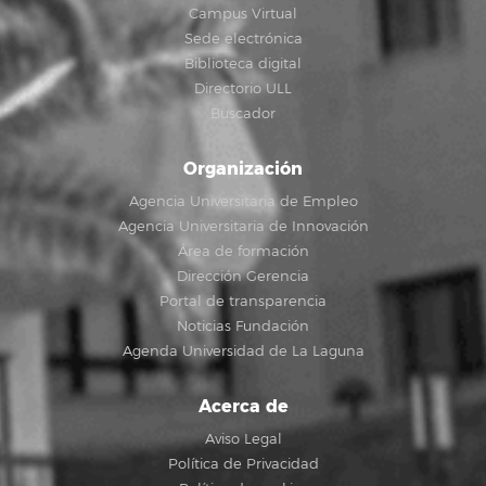
Campus Virtual
Sede electrónica
Biblioteca digital
Directorio ULL
Buscador
Organización
Agencia Universitaria de Empleo
Agencia Universitaria de Innovación
Área de formación
Dirección Gerencia
Portal de transparencia
Noticias Fundación
Agenda Universidad de La Laguna
Acerca de
Aviso Legal
Política de Privacidad