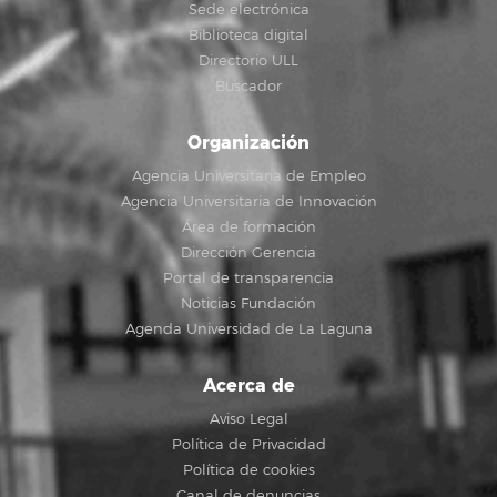
Sede electrónica
Biblioteca digital
Directorio ULL
Buscador
Organización
Agencia Universitaria de Empleo
Agencia Universitaria de Innovación
Área de formación
Dirección Gerencia
Portal de transparencia
Noticias Fundación
Agenda Universidad de La Laguna
Acerca de
Aviso Legal
Política de Privacidad
Política de cookies
Canal de denuncias