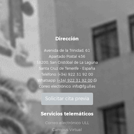
Dirección
Avenida de la Trinidad, 61
Apartado Postal 456
38200, San Cristóbal de La Laguna
Santa Cruz de Tenerife - España
Teléfono: (+34) 922 31 92 00
Whatsapp:
(+34) 922 31 92 00
Correo electrónico:
info@fg.ull.es
Solicitar cita previa
Servicios telemáticos
Correo electrónico ULL
Campus Virtual