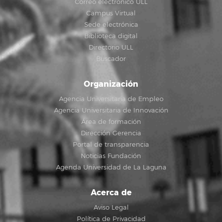
Correo electrónico ULL
Campus Virtual
Sede electrónica
Biblioteca digital
Directorio ULL
Buscador
Organización
Agencia Universitaria de Empleo
Agencia Universitaria de Innovación
Área de formación
Dirección Gerencia
Portal de transparencia
Noticias Fundación
Agenda Universidad de La Laguna
Acerca de
Aviso Legal
Política de Privacidad