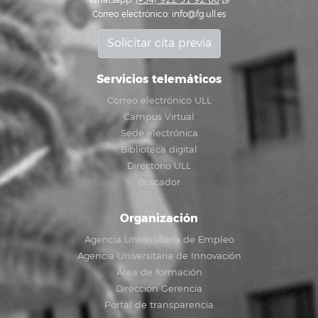
Whatsapp:
(+34) 922 31 92 00
Correo electrónico:
info@fg.ull.es
Solicitar cita previa
Servicios telemáticos
Correo electrónico ULL
Campus Virtual
Sede electrónica
Biblioteca digital
Directorio ULL
Buscador
Organización
Agencia Universitaria de Empleo
Agencia Universitaria de Innovación
Área de formación
Dirección Gerencia
Portal de transparencia