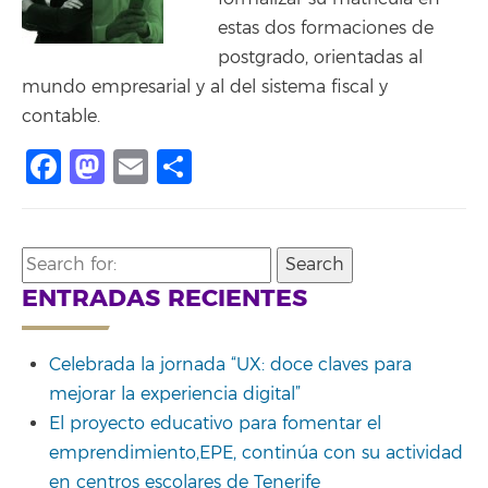
estas dos formaciones de
postgrado, orientadas al
mundo empresarial y al del sistema fiscal y
contable.
Facebook
Mastodon
Email
Share
Search
for:
ENTRADAS RECIENTES
Celebrada la jornada “UX: doce claves para
mejorar la experiencia digital”
El proyecto educativo para fomentar el
emprendimiento,EPE, continúa con su actividad
en centros escolares de Tenerife