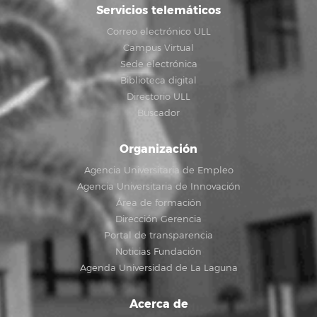
Servicios telemáticos
Correo electrónico ULL
Campus Virtual
Sede electrónica
Biblioteca digital
Directorio ULL
Buscador
Organización
Agencia Universitaria de Empleo
Agencia Universitaria de Innovación
Área de formación
Dirección Gerencia
Portal de transparencia
Noticias Fundación
Agenda Universidad de La Laguna
Acerca de