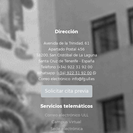
Dirección
Avenida de la Trinidad, 61
Apartado Postal 456
38200, San Cristóbal de La Laguna
Santa Cruz de Tenerife - España
Teléfono: (+34) 922 31 92 00
Whatsapp:
(+34) 922 31 92 00
Correo electrónico:
info@fg.ull.es
Solicitar cita previa
Servicios telemáticos
Correo electrónico ULL
Campus Virtual
Sede electrónica