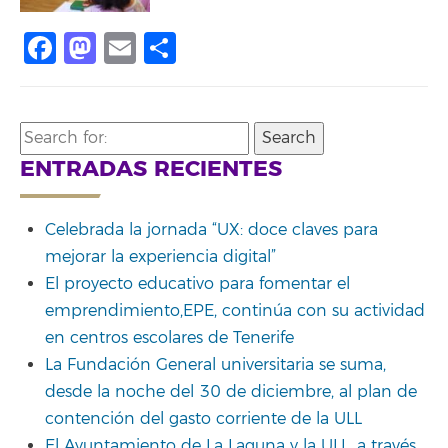
Facebook
Mastodon
Email
Compartir
Search
for:
ENTRADAS RECIENTES
Celebrada la jornada “UX: doce claves para
mejorar la experiencia digital”
El proyecto educativo para fomentar el
emprendimiento,EPE, continúa con su actividad
en centros escolares de Tenerife
La Fundación General universitaria se suma,
desde la noche del 30 de diciembre, al plan de
contención del gasto corriente de la ULL
El Ayuntamiento de La Laguna y la ULL, a través