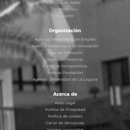
Biblioteca digital
Directorio ULL
Buscador
Organización
Agencia Universitaria de Empleo
Agencia Universitaria de Innovación
Área de formación
Dirección Gerencia
Portal de transparencia
Noticias Fundación
Agenda Universidad de La Laguna
Acerca de
Aviso Legal
Política de Privacidad
Política de cookies
Canal de denuncias
Imagen corporativa