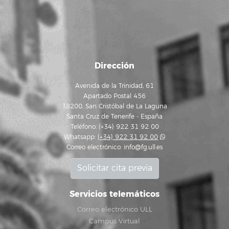
Dirección
Avenida de la Trinidad, 61
Apartado Postal 456
38200, San Cristóbal de La Laguna
Santa Cruz de Tenerife - España
Teléfono: (+34) 922 31 92 00
Whatsapp:
(+34) 922 31 92 00
Correo electrónico:
info@fg.ull.es
Solicitar cita previa
Servicios telemáticos
Correo electrónico ULL
Campus Virtual