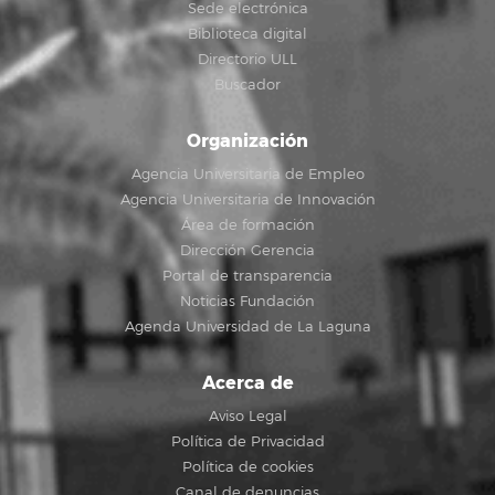
Sede electrónica
Biblioteca digital
Directorio ULL
Buscador
Organización
Agencia Universitaria de Empleo
Agencia Universitaria de Innovación
Área de formación
Dirección Gerencia
Portal de transparencia
Noticias Fundación
Agenda Universidad de La Laguna
Acerca de
Aviso Legal
Política de Privacidad
Política de cookies
Canal de denuncias