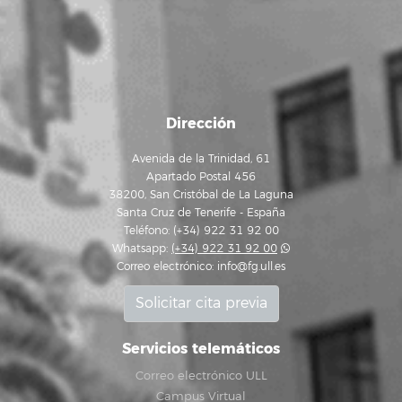
Dirección
Avenida de la Trinidad, 61
Apartado Postal 456
38200, San Cristóbal de La Laguna
Santa Cruz de Tenerife - España
Teléfono: (+34) 922 31 92 00
Whatsapp:
(+34) 922 31 92 00
Correo electrónico:
info@fg.ull.es
Solicitar cita previa
Servicios telemáticos
Correo electrónico ULL
Campus Virtual