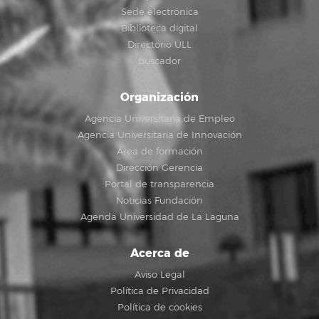
Sede electrónica
Biblioteca digital
Directorio ULL
Buscador
Organización
Agencia Universitaria de Empleo
Agencia Universitaria de Innovación
Área de formación
Dirección Gerencia
Portal de transparencia
Noticias Fundación
Agenda Universidad de La Laguna
Acerca de
Aviso Legal
Política de Privacidad
Política de cookies