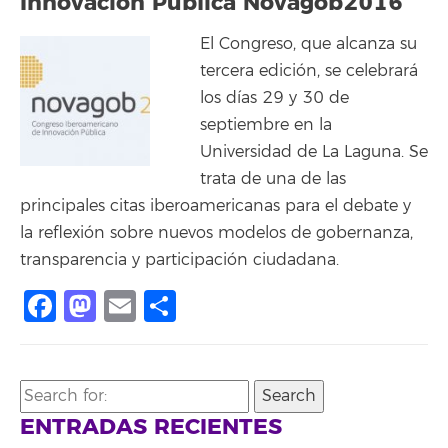
Innovación Pública Novagob2016
El Congreso, que alcanza su
tercera edición, se celebrará
los días 29 y 30 de
septiembre en la
Universidad de La Laguna. Se
trata de una de las
principales citas iberoamericanas para el debate y
la reflexión sobre nuevos modelos de gobernanza,
transparencia y participación ciudadana.
Facebook
Mastodon
Email
Share
Search
for:
ENTRADAS RECIENTES