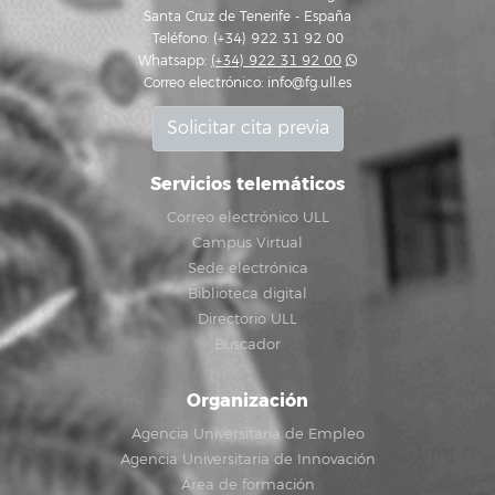
Santa Cruz de Tenerife - España
Teléfono: (+34) 922 31 92 00
Whatsapp:
(+34) 922 31 92 00
Correo electrónico:
info@fg.ull.es
Solicitar cita previa
Servicios telemáticos
Correo electrónico ULL
Campus Virtual
Sede electrónica
Biblioteca digital
Directorio ULL
Buscador
Organización
Agencia Universitaria de Empleo
Agencia Universitaria de Innovación
Área de formación