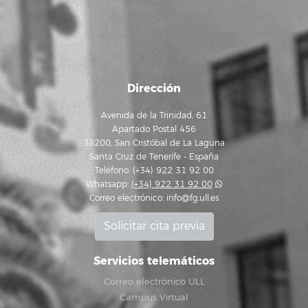
Dirección
Avenida de la Trinidad, 61
Apartado Postal 456
38200, San Cristóbal de La Laguna
Santa Cruz de Tenerife - España
Teléfono: (+34) 922 31 92 00
Whatsapp:
(+34) 922 31 92 00
Correo electrónico:
info@fg.ull.es
Solicitar cita previa
Servicios telemáticos
Correo electrónico ULL
Campus Virtual