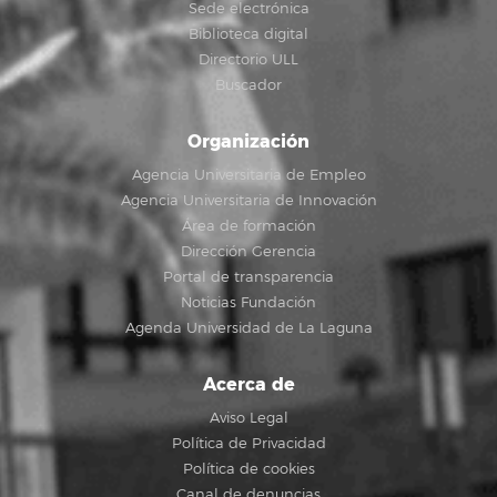
Sede electrónica
Biblioteca digital
Directorio ULL
Buscador
Organización
Agencia Universitaria de Empleo
Agencia Universitaria de Innovación
Área de formación
Dirección Gerencia
Portal de transparencia
Noticias Fundación
Agenda Universidad de La Laguna
Acerca de
Aviso Legal
Política de Privacidad
Política de cookies
Canal de denuncias