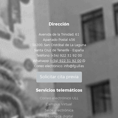
Dirección
Avenida de la Trinidad, 61
Apartado Postal 456
38200, San Cristóbal de La Laguna
Santa Cruz de Tenerife - España
Teléfono: (+34) 922 31 92 00
Whatsapp:
(+34) 922 31 92 00
Correo electrónico:
info@fg.ull.es
Solicitar cita previa
Servicios telemáticos
Correo electrónico ULL
Campus Virtual
Sede electrónica
Biblioteca digital