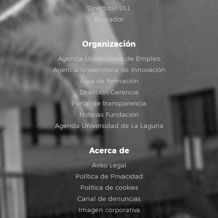
Directorio ULL
Buscador
Organización
Agencia Universitaria de Empleo
Agencia Universitaria de Innovación
Área de formación
Dirección Gerencia
Portal de transparencia
Noticias Fundación
Agenda Universidad de La Laguna
Acerca de
Aviso Legal
Política de Privacidad
Política de cookies
Canal de denuncias
Imagen corporativa