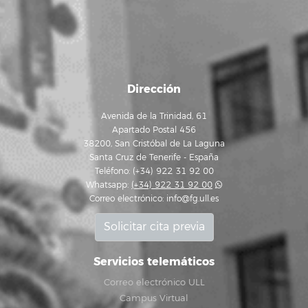
Dirección
Avenida de la Trinidad, 61
Apartado Postal 456
38200, San Cristóbal de La Laguna
Santa Cruz de Tenerife - España
Teléfono: (+34) 922 31 92 00
Whatsapp:
(+34) 922 31 92 00
Correo electrónico:
info@fg.ull.es
Solicitar cita previa
Servicios telemáticos
Correo electrónico ULL
Campus Virtual