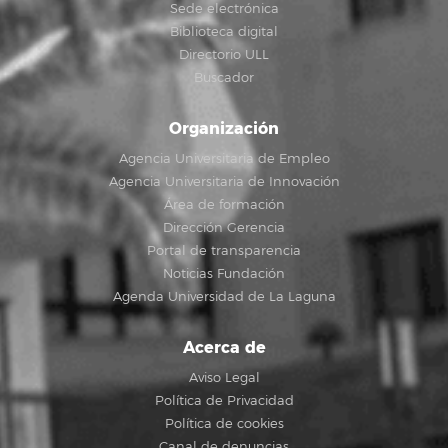
Sede electrónica
Biblioteca digital
Directorio ULL
Buscador
Organización
Agencia Universitaria de Empleo
Agencia Universitaria de Innovación
Área de formación
Dirección Gerencia
Portal de transparencia
Noticias Fundación
Agenda Universidad de La Laguna
Acerca de
Aviso Legal
Política de Privacidad
Política de cookies
Canal de denuncias