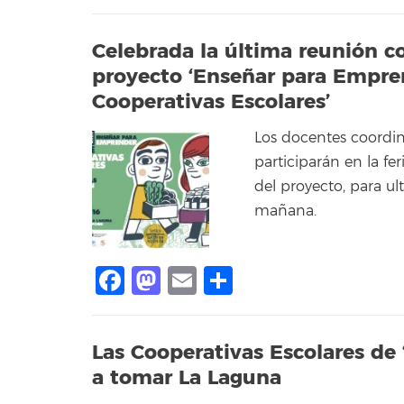
Celebrada la última reunión co
proyecto ‘Enseñar para Emprend
Cooperativas Escolares’
Los docentes coordin
participarán en la f
del proyecto, para ul
mañana.
Facebook
Mastodon
Email
Compartir
Las Cooperativas Escolares d
a tomar La Laguna