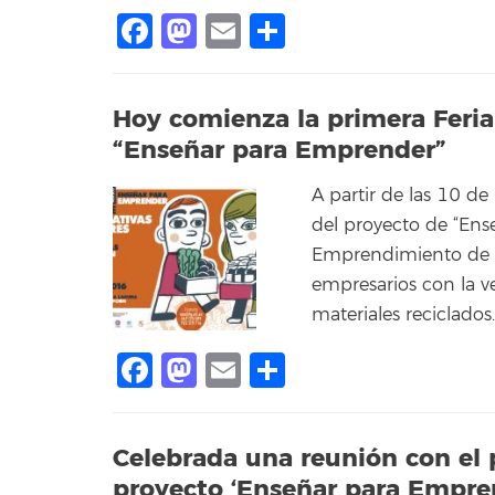
Facebook
Mastodon
Email
Compartir
Hoy comienza la primera Feria
“Enseñar para Emprender”
A partir de las 10 d
del proyecto de “Ens
Emprendimiento de la
empresarios con la v
materiales reciclados.
Facebook
Mastodon
Email
Compartir
Celebrada una reunión con el 
proyecto ‘Enseñar para Empre