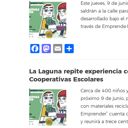
Este jueves, 9 de jun
saldrán a la calle p
desarrollado bajo el
través de Emprende.
Facebook
Mastodon
Email
Compartir
La Laguna repite experiencia c
Cooperativas Escolares
Cerca de 400 niños y
próximo 9 de junio, 
con materiales recicl
Emprender” cuenta c
y reunirá a trece cen