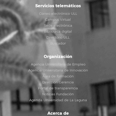
Servicios telemáticos
Correo electrónico ULL
Campus Virtual
Sede electrónica
Biblioteca digital
Directorio ULL
Buscador
Organización
Agencia Universitaria de Empleo
Agencia Universitaria de Innovación
Área de formación
Dirección Gerencia
Portal de transparencia
Noticias Fundación
Agenda Universidad de La Laguna
Acerca de