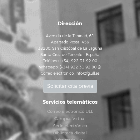
Dirección
Avenida de la Trinidad, 61
Apartado Postal 456
38200, San Cristóbal de La Laguna
Santa Cruz de Tenerife - España
Teléfono: (+34) 922 31 92 00
Whatsapp:
(+34) 922 31 92 00
Correo electrónico:
info@fg.ull.es
Solicitar cita previa
Servicios telemáticos
Correo electrónico ULL
Campus Virtual
Sede electrónica
Biblioteca digital