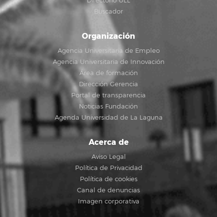
Directorio ULL
Buscador
Organización
Agencia Universitaria de Empleo
Agencia Universitaria de Innovación
Área de formación
Dirección Gerencia
Portal de transparencia
Noticias Fundación
Agenda Universidad de La Laguna
Acerca de
Aviso Legal
Política de Privacidad
Política de cookies
Canal de denuncias
Imagen corporativa