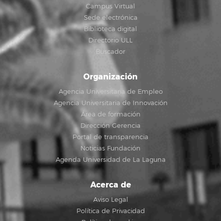
Campus Virtual
Sede electrónica
Biblioteca digital
Directorio ULL
Buscador
Organización
Agencia Universitaria de Empleo
Agencia Universitaria de Innovación
Área de formación
Dirección Gerencia
Portal de transparencia
Noticias Fundación
Agenda Universidad de La Laguna
Acerca de
Aviso Legal
Política de Privacidad