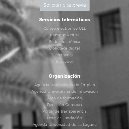
Solicitar cita previa
Servicios telemáticos
Correo electrónico ULL
Campus Virtual
Sede electrónica
Biblioteca digital
Directorio ULL
Buscador
Organización
Agencia Universitaria de Empleo
Agencia Universitaria de Innovación
Área de formación
Dirección Gerencia
Portal de transparencia
Noticias Fundación
Agenda Universidad de La Laguna